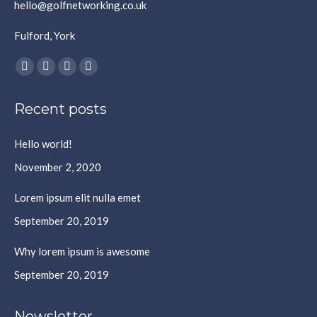
hello@golfnetworking.co.uk
Fulford, York
Find us on:
Facebook
X
YouTube
Instagram
page
page
page
page
Recent posts
opens
opens
opens
opens
in
in
in
in
Hello world!
new
new
new
new
window
window
window
window
November 2, 2020
Lorem ipsum elit nulla emet
September 20, 2019
Why lorem ipsum is awesome
September 20, 2019
Newsletter